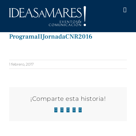
Saltar
al
contenido
ProgramaIIJornadaCNR2016
1 febrero, 2017
¡Comparte esta historia!
Facebook
X
LinkedIn
WhatsApp
Correo
electrónico