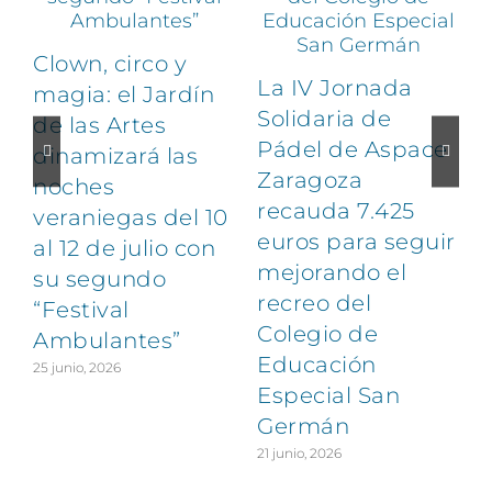
Clown, circo y
La IV Jornada
magia: el Jardín
Solidaria de
de las Artes
Pádel de Aspace
dinamizará las
Zaragoza
noches
1
recauda 7.425
veraniegas del 10
euros para seguir
al 12 de julio con
mejorando el
su segundo
recreo del
“Festival
Colegio de
Ambulantes”
Educación
25 junio, 2026
Especial San
Germán
21 junio, 2026