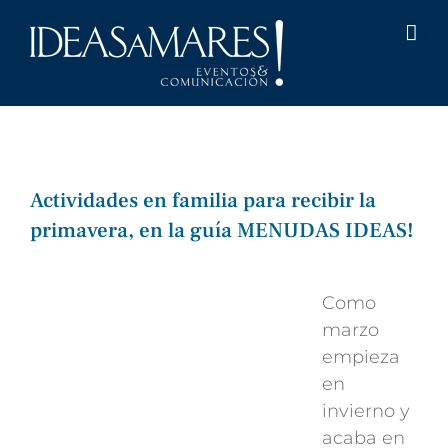
Saltar
al
contenido
Actividades en familia para recibir la
primavera, en la guía MENUDAS IDEAS!
Ver
imagen
Como
más
marzo
grande
empieza
en
invierno y
acaba en