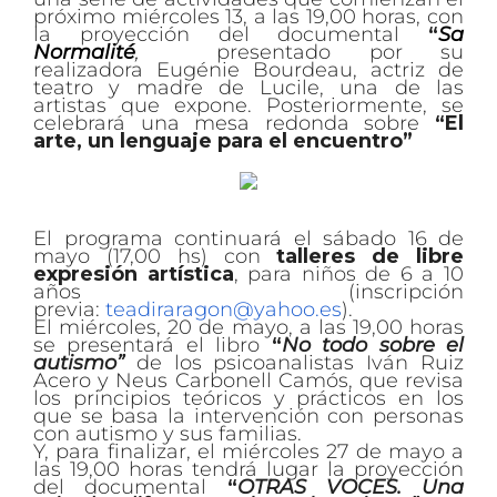
próximo miércoles 13, a las 19,00 horas, con
la proyección del documental
“
Sa
Normalité
,
presentado por su
realizadora Eugénie Bourdeau, actriz de
teatro y madre de Lucile, una de las
artistas que expone. Posteriormente, se
celebrará una mesa redonda sobre
“El
arte, un lenguaje para el encuentro”
El programa continuará el sábado 16 de
mayo (17,00 hs) con
talleres de libre
expresión artística
, para niños de 6 a 10
años (inscripción
previa:
teadiraragon@yahoo.es
).
El miércoles, 20 de mayo, a las 19,00 horas
se presentará el libro
“
No todo sobre el
autismo”
de los psicoanalistas Iván Ruiz
Acero y Neus Carbonell Camós, que revisa
los principios teóricos y prácticos en los
que se basa la intervención con personas
con autismo y sus familias.
Y, para finalizar, el miércoles 27 de mayo a
las 19,00 horas tendrá lugar la proyección
del documental
“
OTRAS VOCES. Una