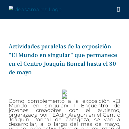
Saltar
al
contenido
Actividades paralelas de la exposición
"El Mundo en singular" que permanece
en el Centro Joaquín Roncal hasta el 30
de mayo
Ver
imagen
más
Como complemento a la exposición «El
Mundo en singular» I Encuentro de
grande
jóvenes creadores con el autismo,
organizada por TEAdir Aragón en el Centro
Joaquín Roncal de Zaragoza, se van a
desarrollar, a lo largo del mes de mayo,
una serie de actividades que comienzan el