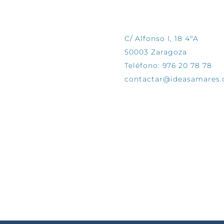
CONTÁCTANOS
C/ Alfonso I, 18 4ºA
50003 Zaragoza
Teléfono: 976 20 78 78
contactar@ideasamares