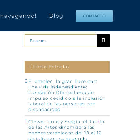
s navegando!
Blog
CONTACTO
Buscar:
Últimas Entradas
El empleo, la gran llave para
una vida independiente:
Fundación Dfa reclama un
impulso decidido a la inclusión
p
o
laboral de las personas con
ónico
discapacidad
Clown, circo y magia: el Jardín
de las Artes dinamizará las
noches veraniegas del 10 al 12
de julio con su segundo