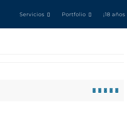
Servicios
Portfolio
¡18 año
Facebook
X
LinkedIn
WhatsAp
Corre
electr