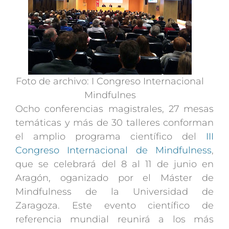
Foto de archivo: I Congreso Internacional
Mindfulnes
Ocho conferencias magistrales, 27 mesas
temáticas y más de 30 talleres conforman
el amplio programa científico del
III
Congreso Internacional de Mindfulness
,
que se celebrará del 8 al 11 de junio en
Aragón, oganizado por el Máster de
Mindfulness de la Universidad de
Zaragoza. Este evento científico de
referencia mundial reunirá a los más