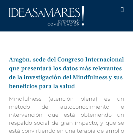
Saltar
al
contenido
Aragón, sede del Congreso Internacional
que presentará los datos más relevantes
de la investigación del Mindfulness y sus
beneficios para la salud
Mindfulness (atención plena) es un
método de autoconocimiento e
intervención que está obteniendo un
respaldo social de gran impacto, y que se
está convirtiendo en una terapia de amplio