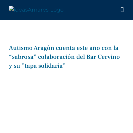
Saltar
al
contenido
Autismo Aragón cuenta este año con la
“sabrosa” colaboración del Bar Cervino
y su ”tapa solidaria”
Ver
imagen
más
grande