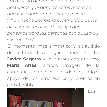
familias
“la generosidad de todos los
hosteleros que durante estos meses se
han ilusionado con nuestro proyecto
y han hecho posible la continuidad de los
necesarios recursos de apoyo que
ponernos para las personas con autismo y
sus familias”
.
El momento más simpático y aplaudido
de la tarde, tuvo lugar cuando el actor
Javier Segarra
y la pintora con autismo,
María Arias
, ambos imagen de la
campaña, agradecieron desde el estrado el
apoyo de los empresarios y bromearon
con el público.
Los