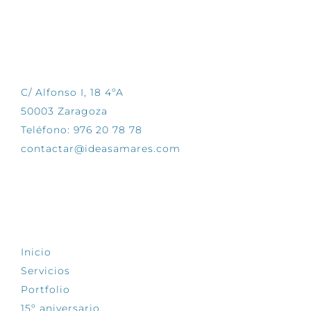
CONTÁCTANOS
C/ Alfonso I, 18 4ºA
50003 Zaragoza
Teléfono: 976 20 78 78
contactar@ideasamares.com
EXPLORA
Inicio
Servicios
Portfolio
15º aniversario