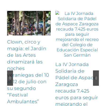
Artículos relacionados
Clown, circo y
magia: el Jardín
de las Artes
dinamizará las
La IV Jornada
noches
Solidaria de
veraniegas del 10
Pádel de Aspace
al 12 de julio con
Zaragoza
su segundo
1
recauda 7.425
“Festival
euros para seguir
Ambulantes”
mejorando el