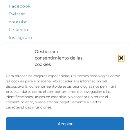
Facebook
Twitter
Youtube
Linkedin
Instagram
Gestionar el
consentimiento de las
cookies
INFÓRMATE
Para ofrecer las mejores experiencias, utilizamos tecnologías como
El empleo, la gran llave para una vida
las cookies para almacenar y/o acceder a la información del
independiente: Fundación Dfa reclama un
dispositivo. El consentimiento de estas tecnologías nos permitirá
impulso decidido a la inclusión laboral de las
procesar datos como el comportamiento de navegación o las
personas con discapacidad
identificaciones únicas en este sitio. No consentir o retirar el
consentimiento, puede afectar negativamente a ciertas
Clown, circo y magia: el Jardín de las Artes
características y funciones.
dinamizará las noches veraniegas del 10 al 12
de julio con su segundo “Festival
Ambulantes”
Aceptar