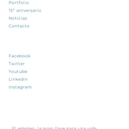
Portfolio
15º aniversario
Noticias
Contacto
SÍGUENOS
Facebook
Twitter
Youtube
Linkedin
Instagram
INFÓRMATE
El empleo, la gran llave para una vida