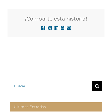
¡Comparte esta historia!
Facebook
X
LinkedIn
WhatsApp
Correo
electrónico
Buscar:
Últimas Entradas