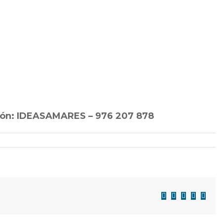
ión: IDEASAMARES – 976 207 878
Facebook
X
LinkedIn
WhatsAp
Corre
electr