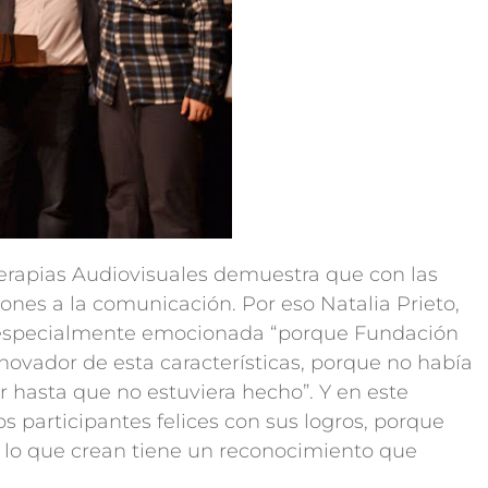
 Terapias Audiovisuales demuestra que con las
ones a la comunicación. Por eso Natalia Prieto,
nte especialmente emocionada “porque Fundación
ovador de esta características, porque no había
er hasta que no estuviera hecho”. Y en este
os participantes felices con sus logros, porque
 lo que crean tiene un reconocimiento que