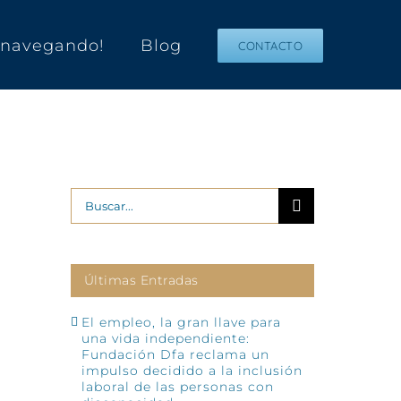
s navegando!
Blog
CONTACTO
Buscar:
Últimas Entradas
El empleo, la gran llave para
una vida independiente:
Fundación Dfa reclama un
impulso decidido a la inclusión
laboral de las personas con