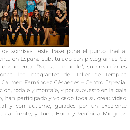
 sonrisas”, esta frase pone el punto final al
enta en España subtitulado con pictogramas. Se
al documental “Nuestro mundo”, su creación es
as: los integrantes del Taller de Terapias
 Carmen Fernández Céspedes – Centro Especial
ción, rodaje y montaje, y por supuesto en la gala
o, han participado y volcado toda su creatividad
tual y con autismo, guiados por un excelente
to al frente, y Judit Bona y Verónica Mínguez,