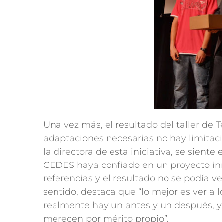
Una vez más, el resultado del taller de
adaptaciones necesarias no hay limitaci
la directora de esta iniciativa, se sie
CEDES haya confiado en un proyecto inn
referencias y el resultado no se podía v
sentido, destaca que “lo mejor es ver a l
realmente hay un antes y un después, y
merecen por mérito propio”.