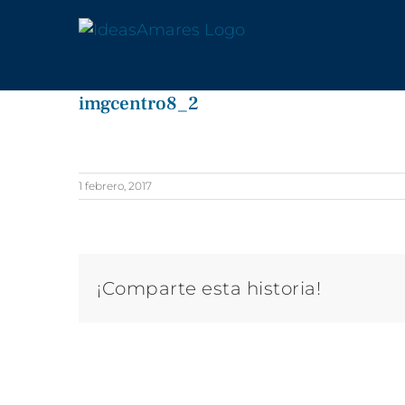
Saltar
al
contenido
imgcentro8_2
1 febrero, 2017
¡Comparte esta historia!