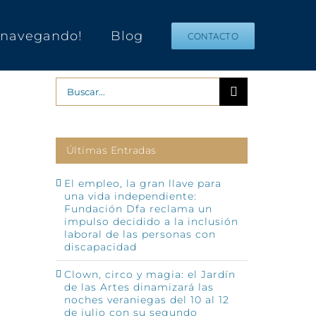
s navegando!
Blog
CONTACTO
Buscar:
Últimas Entradas
El empleo, la gran llave para
una vida independiente:
Fundación Dfa reclama un
impulso decidido a la inclusión
p
o
laboral de las personas con
ónico
discapacidad
Clown, circo y magia: el Jardín
de las Artes dinamizará las
noches veraniegas del 10 al 12
de julio con su segundo