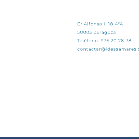
CONTÁCTANOS
C/ Alfonso I, 18 4ºA
50003 Zaragoza
Teléfono: 976 20 78 78
contactar@ideasamares