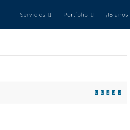
Servicios
Portfolio
¡18 año
Facebook
X
LinkedIn
WhatsAp
Corre
electr