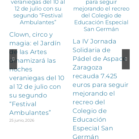
Clown, circo y
La IV Jornada
magia: el Jardín
Solidaria de
de las Artes
Pádel de Aspace
dinamizará las
Zaragoza
noches
1
recauda 7.425
veraniegas del 10
euros para seguir
al 12 de julio con
mejorando el
su segundo
recreo del
“Festival
Colegio de
Ambulantes”
Educación
25 junio, 2026
Especial San
Germán