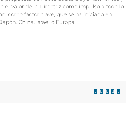
có el valor de la Directriz como impulso a todo lo
n, como factor clave, que se ha iniciado en
Japón, China, Israel o Europa.
Facebook
X
LinkedIn
WhatsAp
Corre
electr