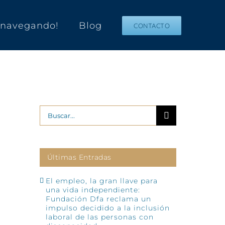
s navegando!
Blog
CONTACTO
Buscar:
Últimas Entradas
El empleo, la gran llave para
una vida independiente:
Fundación Dfa reclama un
impulso decidido a la inclusión
laboral de las personas con