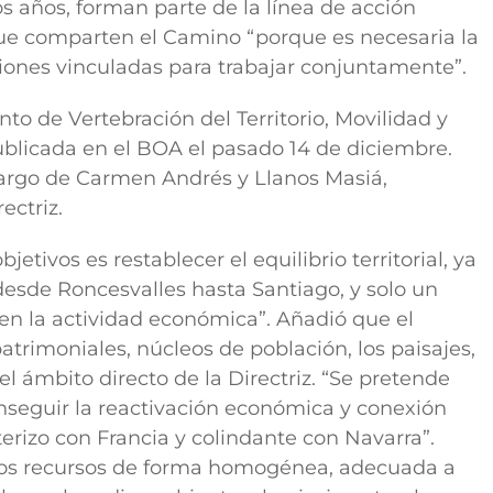
s años, forman parte de la línea de acción
 que comparten el Camino “porque es necesaria la
iones vinculadas para trabajar conjuntamente”.
to de Vertebración del Territorio, Movilidad y
ublicada en el BOA el pasado 14 de diciembre.
 cargo de Carmen Andrés y Llanos Masiá,
ectriz.
etivos es restablecer el equilibrio territorial, ya
 desde Roncesvalles hasta Santiago, y solo un
en la actividad económica”. Añadió que el
rimoniales, núcleos de población, los paisajes,
l ámbito directo de la Directriz. “Se pretende
onseguir la reactivación económica y conexión
terizo con Francia y colindante con Navarra”.
r los recursos de forma homogénea, adecuada a