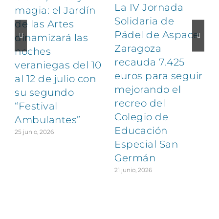
La IV Jornada
magia: el Jardín
Solidaria de
de las Artes
Pádel de Aspace
dinamizará las
Zaragoza
noches
1
recauda 7.425
veraniegas del 10
euros para seguir
al 12 de julio con
mejorando el
su segundo
recreo del
“Festival
Colegio de
Ambulantes”
Educación
25 junio, 2026
Especial San
Germán
21 junio, 2026