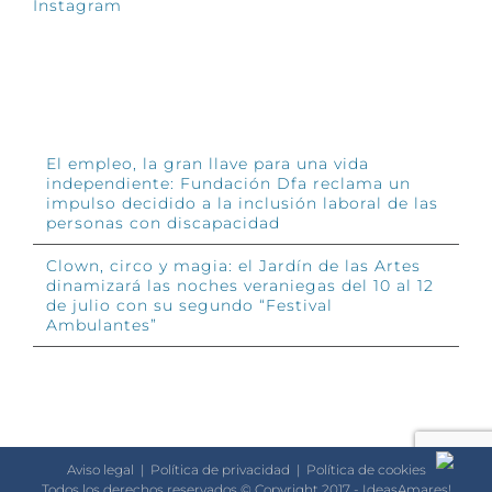
Instagram
INFÓRMATE
El empleo, la gran llave para una vida
independiente: Fundación Dfa reclama un
impulso decidido a la inclusión laboral de las
personas con discapacidad
Clown, circo y magia: el Jardín de las Artes
dinamizará las noches veraniegas del 10 al 12
de julio con su segundo “Festival
Ambulantes”
Aviso legal
|
Política de privacidad
|
Política de cookies
Todos los derechos reservados © Copyright 2017 - IdeasAmares!