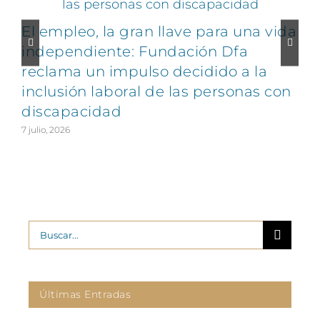
El empleo, la gran llave para una vida
C
independiente: Fundación Dfa
reclama un impulso decidido a la
v
inclusión laboral de las personas con
discapacidad
2
7 julio, 2026
Buscar:
Últimas Entradas