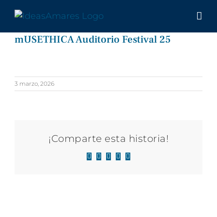
Saltar
al
contenido
mUSETHICA Auditorio Festival 25
3 marzo, 2026
¡Comparte esta historia!
Facebook
X
LinkedIn
WhatsApp
Correo
electrónico