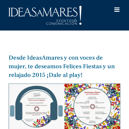
Saltar
al
contenido
Desde IdeasAmares y con voces de
mujer, te deseamos Felices Fiestas y un
relajado 2015 ¡Dale al play!
Ver
imagen
más
grande