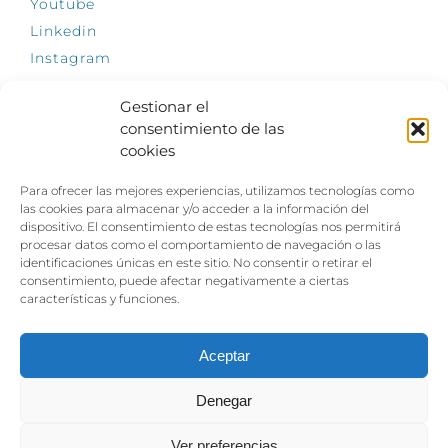
Youtube
Linkedin
Instagram
Gestionar el
consentimiento de las
cookies
INFÓRMATE
Para ofrecer las mejores experiencias, utilizamos tecnologías como
El empleo, la gran llave para una vida
las cookies para almacenar y/o acceder a la información del
independiente: Fundación Dfa reclama un
dispositivo. El consentimiento de estas tecnologías nos permitirá
impulso decidido a la inclusión laboral de las
procesar datos como el comportamiento de navegación o las
personas con discapacidad
identificaciones únicas en este sitio. No consentir o retirar el
consentimiento, puede afectar negativamente a ciertas
Clown, circo y magia: el Jardín de las Artes
características y funciones.
dinamizará las noches veraniegas del 10 al 12
de julio con su segundo “Festival
Ambulantes”
Aceptar
Denegar
Ver preferencias