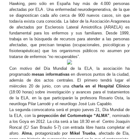
Hawking, pero sólo en España hay más de 4.000 personas
afectadas por ELA . Una enfermedad neurodegenerativa, de la que
se diagnostican cada año cerca de 900 nuevos casos, sin que
todavía exista cura conocida. La labor de la Asociación Aragonesa
de afectados por Esclerosis Lateral Amiotrófica (ARAELA) es
fundamental para los enfermos y sus familiares. Desde 1999,
trabaja en la búsqueda de recursos para atender a las personas
afectadas, que precisan terapias (ocupacionales, psicológicas y
fisioterapéuticas) que los organismos públicos no asumen por
tratarse de enfermos “no recuperables”.
Con motivo del Día Mundial de la ELA, la asociación ha
programado
mesas informativas
en diversos puntos de la ciudad,
además de dos actos centrales. El primero tendrá lugar el
miércoles 20 de junio, con una
charla en el Hospital Clínico
(18:00 horas) sobre investigación y avances para el tratamientos
de la ELA, en la que participarán la profesora Rosario Osta, la
neuróloga Pilar Larrodé y el neurólogo José Luis Capablo.
La segunda convocatoria será el propio jueves 21, Día Mundial de
la ELA, con la
proyección
del Cortometraje “ALMA”
, nominado
a los Goya en 2012. La cita será a las 18:30 en el Centro Joaquín
Roncal (C/ San Braulio 5-7) con entrada libre hasta completar el
aforo.
Alma
, protagonizado por
Mikel Trueba
, afectado de Ela,