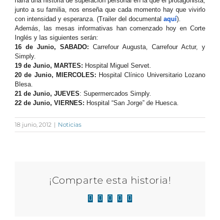
narra una historia de superación personal en la que el protagonista,
junto a su familia, nos enseña que cada momento hay que vivirlo
con intensidad y esperanza. (Trailer del documental
aquí
).
Además, las mesas informativas han comenzado hoy en Corte
Inglés y las siguientes serán:
16 de Junio, SABADO:
Carrefour Augusta, Carrefour Actur, y
Simply.
19 de Junio, MARTES:
Hospital Miguel Servet.
20 de Junio, MIERCOLES:
Hospital Clínico Universitario Lozano
Blesa.
21 de Junio, JUEVES
: Supermercados Simply.
22 de Junio, VIERNES:
Hospital “San Jorge” de Huesca.
18 junio, 2012
|
Noticias
¡Comparte esta historia!
Facebook
X
LinkedIn
WhatsApp
Correo
electrónico