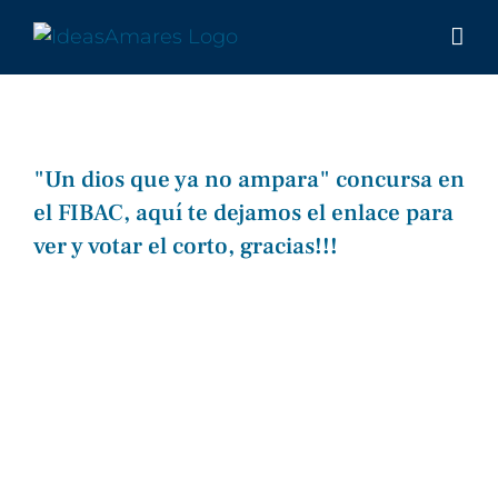
Saltar
al
contenido
"Un dios que ya no ampara" concursa en
el FIBAC, aquí te dejamos el enlace para
ver y votar el corto, gracias!!!
Ver
imagen
más
grande