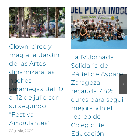
Clown, circo y
magia: el Jardín
La IV Jornada
de las Artes
Solidaria de
dinamizará las
Pádel de Aspace
noches
Zaragoza
veraniegas del 10
recauda 7.425
al 12 de julio con
euros para seguir
su segundo
1
mejorando el
“Festival
recreo del
Ambulantes”
Colegio de
25 junio, 2026
Educación