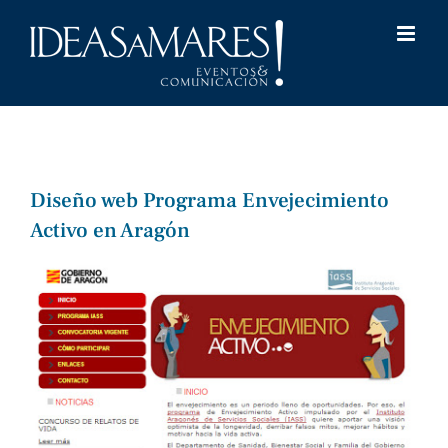
Saltar
al
contenido
Diseño web Programa Envejecimiento
Activo en Aragón
Ver
imagen
más
grande