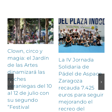
Artículos relacionados
Clown, circo y
magia: el Jardín
La IV Jornada
de las Artes
Solidaria de
dinamizará las
Pádel de Aspace
noches
Zaragoza
veraniegas del 10
recauda 7.425
al 12 de julio con
euros para seguir
1
su segundo
mejorando el
“Festival
recreo del