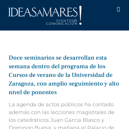
Saltar
al
contenido
Doce seminarios se desarrollan esta
semana dentro del programa de los
Cursos de verano de la Universidad de
Zaragoza, con amplio seguimiento y alto
nivel de ponentes
La agenda de actos públicos ha contado
además con las lecciones magistrales de
los catedráticos Juan García Blasco y
Domingo Buesa, y mañana el Palacio de