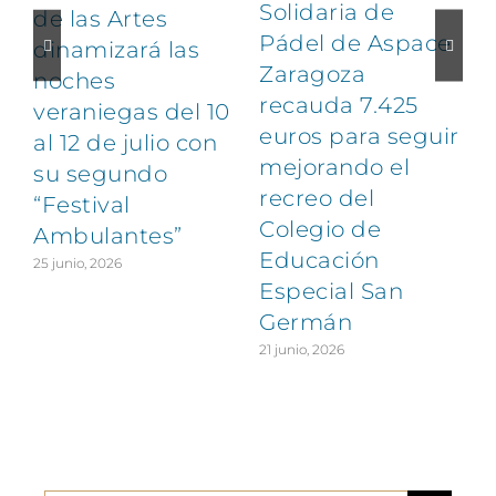
Solidaria de
de las Artes
Pádel de Aspace
dinamizará las
Zaragoza
noches
1
recauda 7.425
veraniegas del 10
euros para seguir
al 12 de julio con
mejorando el
su segundo
recreo del
“Festival
Colegio de
Ambulantes”
Educación
25 junio, 2026
Especial San
Germán
21 junio, 2026