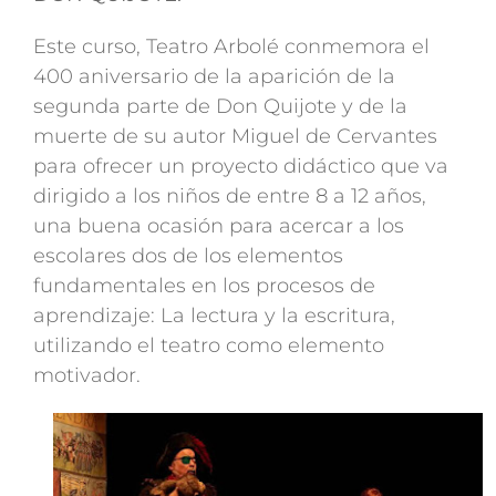
Este curso, Teatro Arbolé conmemora el
400 aniversario de la aparición de la
segunda parte de Don Quijote y de la
muerte de su autor Miguel de Cervantes
para ofrecer un proyecto didáctico que va
dirigido a los niños de entre 8 a 12 años,
una buena ocasión para acercar a los
escolares dos de los elementos
fundamentales en los procesos de
aprendizaje: La lectura y la escritura,
utilizando el teatro como elemento
motivador.