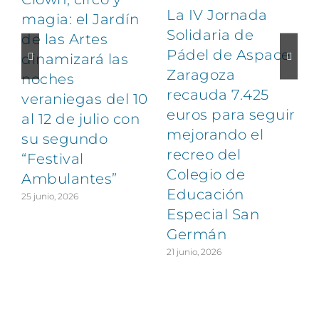
La IV Jornada
magia: el Jardín
Solidaria de
de las Artes
Pádel de Aspace
dinamizará las
Zaragoza
noches
1
recauda 7.425
veraniegas del 10
euros para seguir
al 12 de julio con
mejorando el
su segundo
recreo del
“Festival
Colegio de
Ambulantes”
Educación
25 junio, 2026
Especial San
Germán
21 junio, 2026