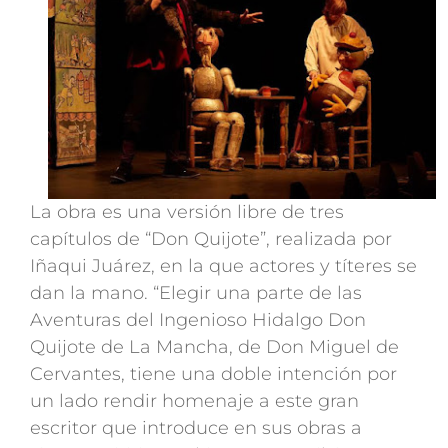
La obra es una versión libre de tres
capítulos de “Don Quijote”, realizada por
Iñaqui Juárez, en la que actores y títeres se
dan la mano. “Elegir una parte de las
Aventuras del Ingenioso Hidalgo Don
Quijote de La Mancha, de Don Miguel de
Cervantes, tiene una doble intención por
un lado rendir homenaje a este gran
escritor que introduce en sus obras a