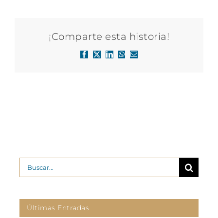
¡Comparte esta historia!
Facebook
X
LinkedIn
WhatsApp
Correo
electrónico
Buscar:
Últimas Entradas