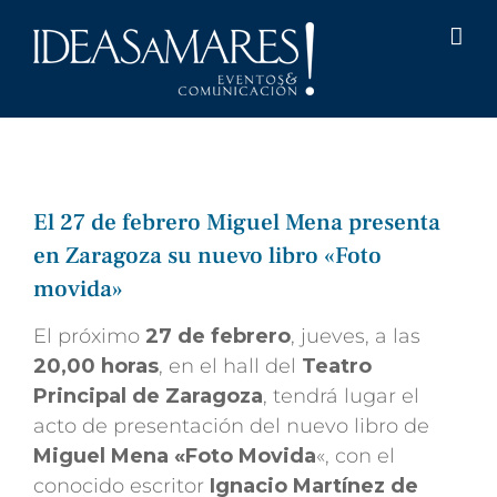
Saltar
al
contenido
El 27 de febrero Miguel Mena presenta
en Zaragoza su nuevo libro «Foto
movida»
El próximo
27 de febrero
, jueves, a las
20,00 horas
, en el hall del
Teatro
Principal de Zaragoza
, tendrá lugar el
acto de presentación del nuevo libro de
Miguel Mena «Foto Movida
«, con el
conocido escritor
Ignacio Martínez de