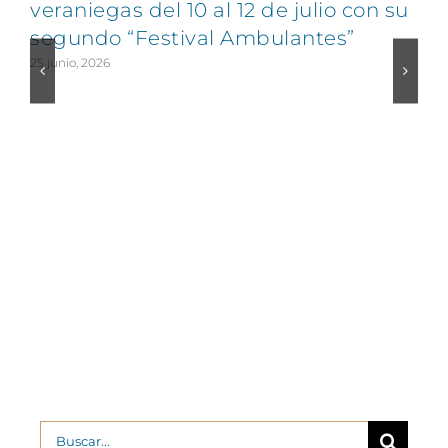
veraniegas del 10 al 12 de julio con su
segundo “Festival Ambulantes”
25 junio, 2026
2
Buscar: