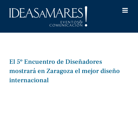
Saltar
al
contenido
El 5º Encuentro de Diseñadores
mostrará en Zaragoza el mejor diseño
internacional
Ver
imagen
más
grande