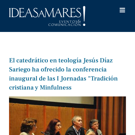
Saltar
al
contenido
El catedrático en teología Jesús Díaz
Sariego ha ofrecido la conferencia
inaugural de las I Jornadas "Tradición
cristiana y Minfulness
Ver
imagen
más
grande