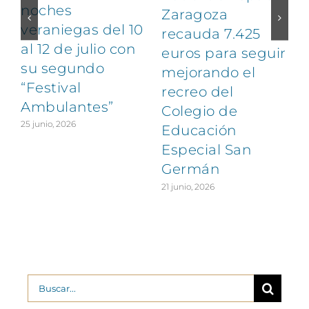
noches
Zaragoza
veraniegas del 10
recauda 7.425
al 12 de julio con
euros para seguir
1
su segundo
mejorando el
“Festival
recreo del
Ambulantes”
Colegio de
25 junio, 2026
Educación
Especial San
Germán
21 junio, 2026
Buscar: