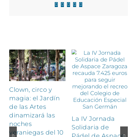
Facebook
X
LinkedIn
WhatsApp
Correo
electrónico
Artículos relacionados
Clown, circo y
magia: el Jardín
de las Artes
dinamizará las
La IV Jornada
noches
Solidaria de
veraniegas del 10
Pádel de Aspace