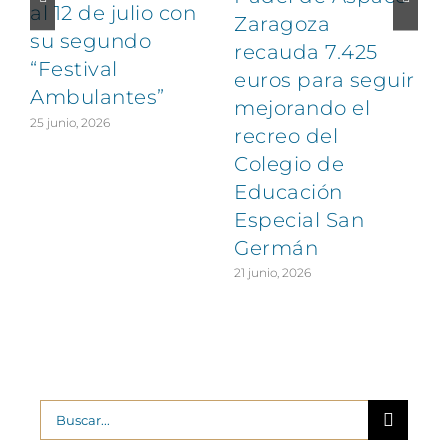
al 12 de julio con
Zaragoza
1
su segundo
recauda 7.425
“Festival
euros para seguir
Ambulantes”
mejorando el
25 junio, 2026
recreo del
Colegio de
Educación
Especial San
Germán
21 junio, 2026
Buscar: