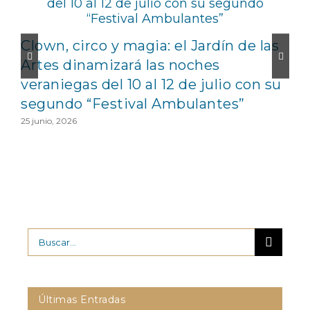
Clown, circo y magia: el Jardín de las
Artes dinamizará las noches
veraniegas del 10 al 12 de julio con su
segundo “Festival Ambulantes”
25 junio, 2026
2
Buscar:
Últimas Entradas