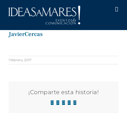
Saltar
al
contenido
JavierCercas
1 febrero, 2017
¡Comparte esta historia!
Facebook
X
LinkedIn
WhatsApp
Correo
electrónico