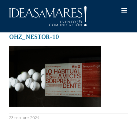
Saltar
al
contenido
OHZ_NESTOR-10
23 octubre, 2024