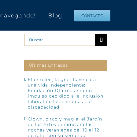
s navegando!
Blog
CONTACTO
Buscar:
Últimas Entradas
El empleo, la gran llave para
una vida independiente:
Fundación Dfa reclama un
impulso decidido a la inclusión
p
o
laboral de las personas con
ónico
discapacidad
Clown, circo y magia: el Jardín
de las Artes dinamizará las
noches veraniegas del 10 al 12
de julio con su segundo