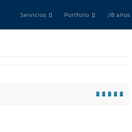
Servicios
Portfolio
¡18 año
Facebook
X
LinkedIn
WhatsAp
Corre
electr