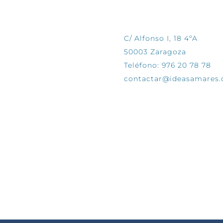
CONTÁCTANOS
C/ Alfonso I, 18 4ºA
50003 Zaragoza
Teléfono: 976 20 78 78
contactar@ideasamares