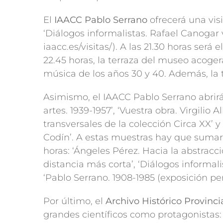
El
IAACC Pablo Serrano
ofrecerá una visi
‘Diálogos informalistas. Rafael Canogar v
iaacc.es/visitas/). A las 21.30 horas ser
22.45 horas, la terraza del museo acoger
música de los años 30 y 40. Además, la 
Asimismo, el IAACC Pablo Serrano abrirá 
artes. 1939-1957’, ‘Vuestra obra. Virgilio 
transversales de la colección Circa XX’
Codín’. A estas muestras hay que sumar l
horas: ‘Ángeles Pérez. Hacia la abstracci
distancia más corta’, ‘Diálogos informali
‘Pablo Serrano. 1908-1985 (exposición p
Por último, el
Archivo Histórico Provinci
grandes científicos como protagonistas: