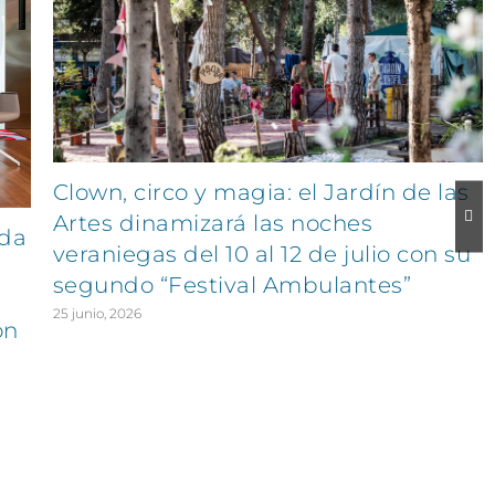
Clown, circo y magia: el Jardín de las
Artes dinamizará las noches
ida
veraniegas del 10 al 12 de julio con su
segundo “Festival Ambulantes”
25 junio, 2026
on