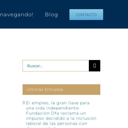
s navegando!
Blog
CONTACTO
Buscar:
Últimas Entradas
El empleo, la gran llave para
una vida independiente:
Fundación Dfa reclama un
impulso decidido a la inclusión
laboral de las personas con