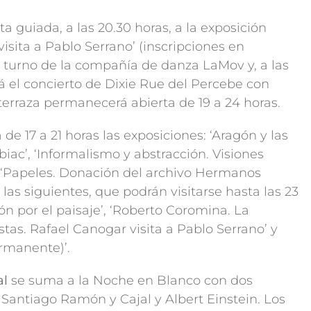
ta guiada, a las 20.30 horas, a la exposición
isita a Pablo Serrano’ (inscripciones en
á el turno de la compañía de danza LaMov y, a las
á el concierto de Dixie Rue del Percebe con
terraza permanecerá abierta de 19 a 24 horas.
de 17 a 21 horas las exposiciones: ‘Aragón y las
Albiac’, ‘Informalismo y abstracción. Visiones
 y ‘Papeles. Donación del archivo Hermanos
as siguientes, que podrán visitarse hasta las 23
ón por el paisaje’, ‘Roberto Coromina. La
stas. Rafael Canogar visita a Pablo Serrano’ y
ermanente)’.
al
se suma a la Noche en Blanco con dos
 Santiago Ramón y Cajal y Albert Einstein. Los