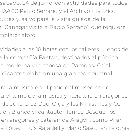
sábado, 24 de junio, con actividades para todos
 IAACC Pablo Serrano y el Archivo Histórico
uitas y, salvo para la visita guiada de la
el Canogar visita a Pablo Serrano’, que requiere
mpletar aforo.
vidades a las 18 horas con los talleres “Llenos de
e la compañía Faetón, destinados al público
fica moderna y la esposa de Ramón y Cajal,
ticipantes elaboran una gran red neuronal.
rá la música en el patio del museo con el
será el turno de la música y literatura en aragonés
de Jùlia Cruz Duo, Olga y los Ministriles y Os
e en Blanco el cantautor Tomás Bosque, los
es en aragonés y catalán de Aragón, como Pilar
a López, Lluís Rajadell y Mario Sasot, entre otras