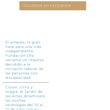
SÍGUENOS EN FACEBOOK
INFÓRMATE
El empleo, la gran
llave para una vida
independiente:
Fundación Dfa
reclama un impulso
decidido a la
inclusión laboral de
las personas con
discapacidad
Clown, circo y
magia: el Jardín de
las Artes dinamizará
las noches
veraniegas del 10 al
12 de julio con su