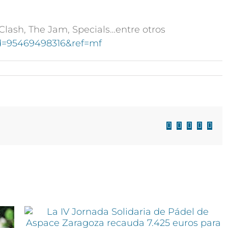
Clash, The Jam, Specials…entre otros
d=95469498316&ref=mf
Facebook
X
LinkedIn
WhatsAp
Corre
electr