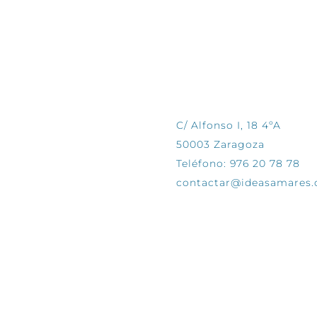
CONTÁCTANOS
C/ Alfonso I, 18 4ºA
50003 Zaragoza
Teléfono: 976 20 78 78
contactar@ideasamares