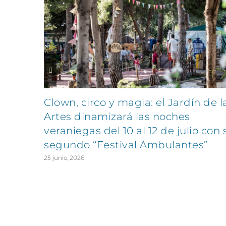
Clown, circo y magia: el Jardín de l
Artes dinamizará las noches
veraniegas del 10 al 12 de julio con 
segundo “Festival Ambulantes”
25 junio, 2026