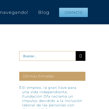
s navegando!
Blog
CONTACTO
Buscar:
Últimas Entradas
El empleo, la gran llave para
una vida independiente:
Fundación Dfa reclama un
impulso decidido a la inclusión
laboral de las personas con