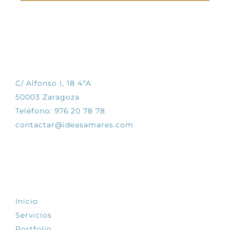
CONTÁCTANOS
C/ Alfonso I, 18 4ºA
50003 Zaragoza
Teléfono: 976 20 78 78
contactar@ideasamares.com
EXPLORA
Inicio
Servicios
Portfolio