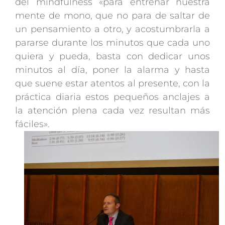
del mindfulness «para entrenar nuestra
mente de mono, que no para de saltar de
un pensamiento a otro, y acostumbrarla a
pararse durante los minutos que cada uno
quiera y pueda, basta con dedicar unos
minutos al día, poner la alarma y hasta
que suene estar atentos al presente, con la
práctica diaria estos pequeños anclajes a
la atención plena cada vez resultan más
fáciles».