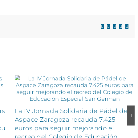
Facebook
X
LinkedIn
WhatsAp
Corre
electr
as
La IV Jornada Solidaria de Pádel de
Aspace Zaragoza recauda 7.425
su
euros para seguir mejorando el
recreo del Colegio de Educación