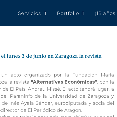
Servicios
Portfolio
¡18 año
el lunes 3 de junio en Zaragoza la revista
 un acto organizado por la Fundación María
za la revista
“Alternativas Económicas”,
con la
r de El País, Andreu Missé.
El acto tendrá
lugar, a
és del Paraninfo de la Universidad de Zaragoza y
 de Inés Ayala Sénder, eurodiputada y socia del
director de El Periódico de Aragón.