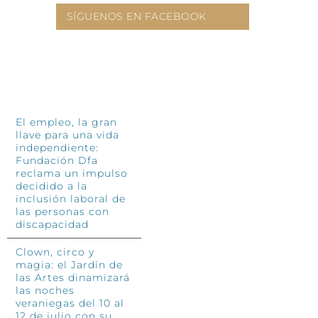
4 jun
SÍGUENOS EN FACEBOOK
INFÓRMATE
El empleo, la gran
llave para una vida
independiente:
Fundación Dfa
reclama un impulso
decidido a la
inclusión laboral de
las personas con
discapacidad
Clown, circo y
magia: el Jardín de
las Artes dinamizará
las noches
veraniegas del 10 al
12 de julio con su