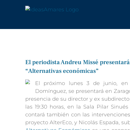
Saltar
al
contenido
El periodista Andreu Missé presentará 
“Alternativas económicas”
El próximo lunes 3 de junio, en
Domínguez, se presentará en Zarago
presencia de su director y ex subdirecto
las 19:30 horas, en la Sala Pilar Sinu
contará también con las intervenciones
proyecto AlterEco, y Nicolás Espada, sub