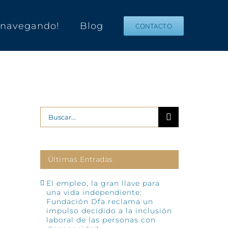
s navegando!
Blog
CONTACTO
Buscar:
Últimas Entradas
El empleo, la gran llave para
una vida independiente:
Fundación Dfa reclama un
impulso decidido a la inclusión
laboral de las personas con