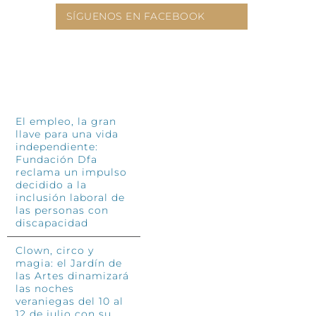
SÍGUENOS EN FACEBOOK
INFÓRMATE
El empleo, la gran
llave para una vida
independiente:
Fundación Dfa
reclama un impulso
decidido a la
inclusión laboral de
las personas con
discapacidad
Clown, circo y
magia: el Jardín de
las Artes dinamizará
las noches
veraniegas del 10 al
12 de julio con su