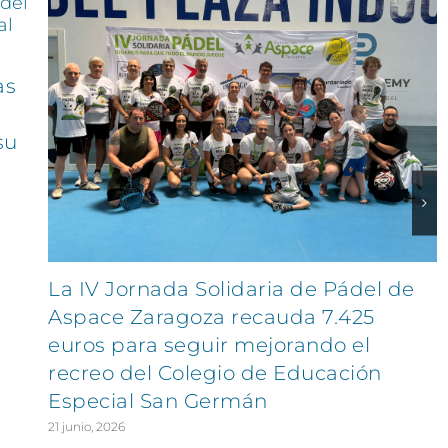
as
su
La IV Jornada Solidaria de Pádel de
Aspace Zaragoza recauda 7.425
euros para seguir mejorando el
recreo del Colegio de Educación
Especial San Germán
21 junio, 2026