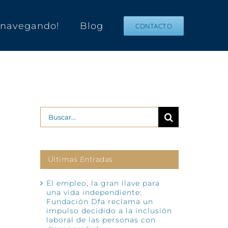
s navegando!
Blog
CONTACTO
Buscar:
Últimas Entradas
El empleo, la gran llave para
una vida independiente:
Fundación Dfa reclama un
impulso decidido a la inclusión
laboral de las personas con