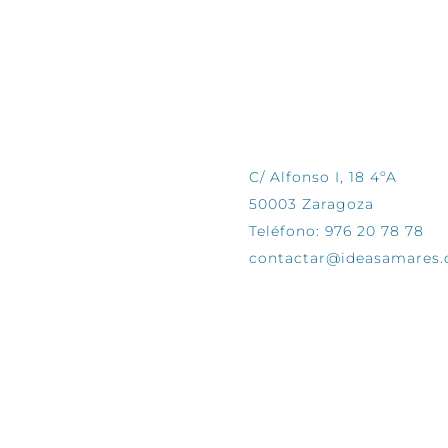
CONTÁCTANOS
C/ Alfonso I, 18 4ºA
50003 Zaragoza
Teléfono: 976 20 78 78
contactar@ideasamares