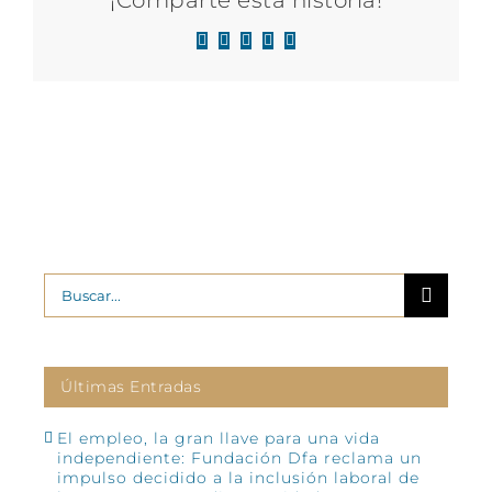
¡Comparte esta historia!
Facebook
X
LinkedIn
WhatsApp
Correo
electrónico
Buscar:
Últimas Entradas
El empleo, la gran llave para una vida
independiente: Fundación Dfa reclama un
impulso decidido a la inclusión laboral de