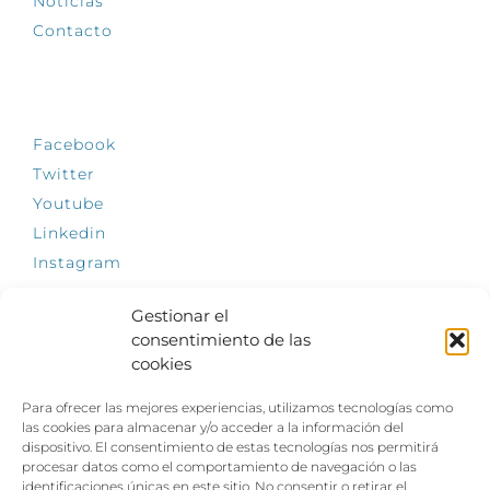
Noticias
Contacto
SÍGUENOS
Facebook
Twitter
Youtube
Linkedin
Instagram
Gestionar el
consentimiento de las
cookies
INFÓRMATE
Para ofrecer las mejores experiencias, utilizamos tecnologías como
El empleo, la gran llave para una vida
las cookies para almacenar y/o acceder a la información del
independiente: Fundación Dfa reclama un
dispositivo. El consentimiento de estas tecnologías nos permitirá
impulso decidido a la inclusión laboral de las
procesar datos como el comportamiento de navegación o las
personas con discapacidad
identificaciones únicas en este sitio. No consentir o retirar el