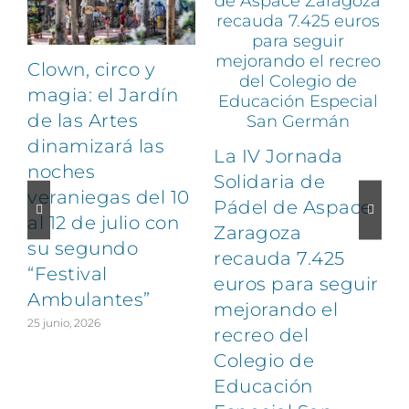
Clown, circo y
magia: el Jardín
de las Artes
dinamizará las
La IV Jornada
noches
Solidaria de
veraniegas del 10
Pádel de Aspace
al 12 de julio con
Zaragoza
su segundo
1
recauda 7.425
“Festival
euros para seguir
Ambulantes”
mejorando el
25 junio, 2026
recreo del
Colegio de
Educación