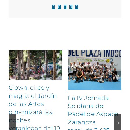
Facebook
X
LinkedIn
WhatsApp
Correo
electrónico
Artículos relacionados
Clown, circo y
magia: el Jardín
La IV Jornada
de las Artes
Solidaria de
dinamizará las
Pádel de Aspace
noches
Zaragoza
veraniegas del 10