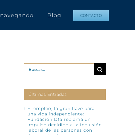
s navegando!
Blog
CONTACTO
Buscar:
Últimas Entradas
El empleo, la gran llave para
una vida independiente:
Fundación Dfa reclama un
impulso decidido a la inclusión
laboral de las personas con