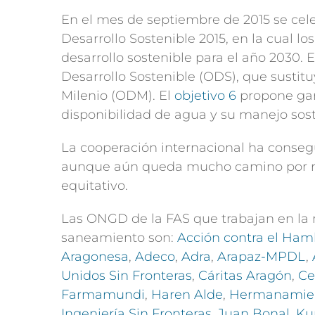
En el mes de septiembre de 2015 se cel
Desarrollo Sostenible 2015, en la cual 
desarrollo sostenible para el año 2030.
Desarrollo Sostenible (ODS), que sustitu
Milenio (ODM). El
objetivo 6
propone gara
disponibilidad de agua y su manejo sost
La cooperación internacional ha consegu
aunque aún queda mucho camino por re
equitativo.
Las ONGD de la FAS que trabajan en la 
saneamiento son:
Acción contra el Ham
Aragonesa
,
Adeco
,
Adra
,
Arapaz-MPDL
,
Unidos Sin Fronteras
,
Cáritas Aragón
,
Ce
Farmamundi
,
Haren Alde
,
Hermanamien
Ingeniería Sin Fronteras
,
Juan Bonal
,
Ku