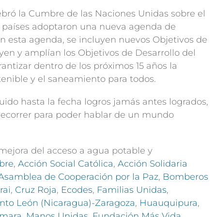
ebró la Cumbre de las Naciones Unidas sobre el
los países adoptaron una nueva agenda de
 En esta agenda, se incluyen nuevos Objetivos de
yen y amplían los Objetivos de Desarrollo del
ntizar dentro de los próximos 15 años la
enible y el saneamiento para todos.
ido hasta la fecha logros jamás antes logrados,
correr para poder hablar de un mundo
mejora del acceso a agua potable y
bre
,
Acción Social Católica
,
Acción Solidaria
Asamblea de Cooperación por la Paz
,
Bomberos
rai
,
Cruz Roja
,
Ecodes
,
Familias Unidas
,
to León (Nicaragua)-Zaragoza
,
Huauquipura
,
mara
,
Manos Unidas
,
Fundación
Más Vida
,