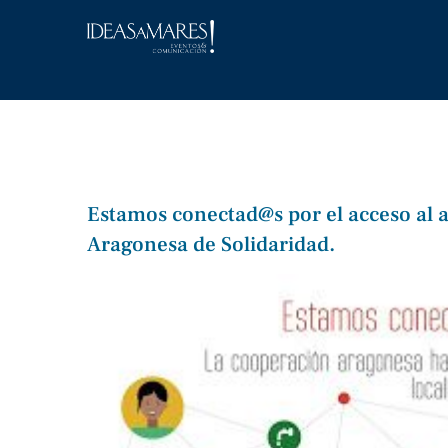
Saltar
al
contenido
Estamos conectad@s por el acceso al 
Aragonesa de Solidaridad.
Ver
imagen
más
grande