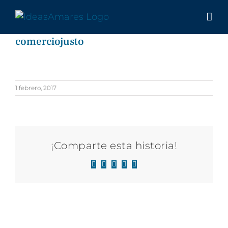
Saltar
al
contenido
comerciojusto
1 febrero, 2017
¡Comparte esta historia!
Facebook
X
LinkedIn
WhatsApp
Correo
electrónico