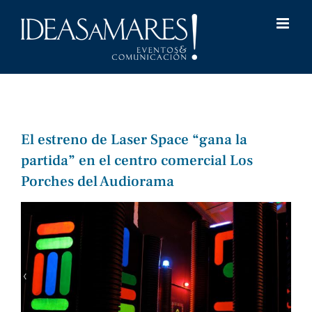
Saltar
al
contenido
El estreno de Laser Space “gana la
partida” en el centro comercial Los
Porches del Audiorama
Ver
imagen
más
grande