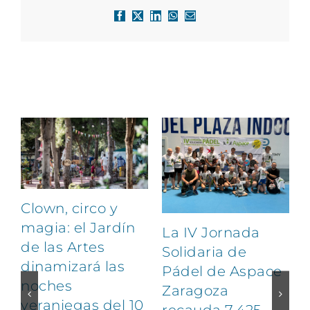
Facebook
X
LinkedIn
WhatsApp
Correo
electrónico
Artículos relacionados
Clown, circo y
magia: el Jardín
La IV Jornada
de las Artes
Solidaria de
dinamizará las
Pádel de Aspace
noches
Zaragoza
veraniegas del 10
recauda 7.425