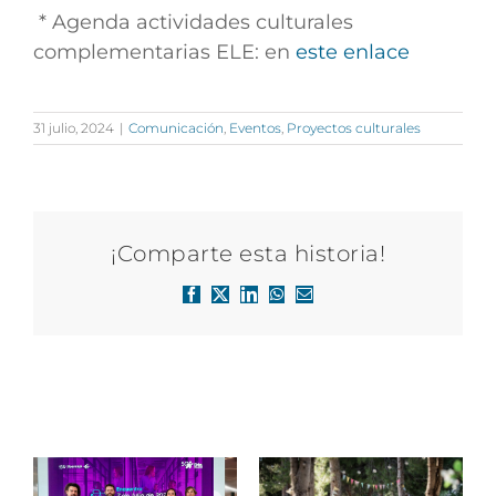
* Agenda actividades culturales
complementarias ELE: en
este enlace
31 julio, 2024
|
Comunicación
,
Eventos
,
Proyectos culturales
¡Comparte esta historia!
Facebook
X
LinkedIn
WhatsApp
Correo
electrónico
Artículos relacionados