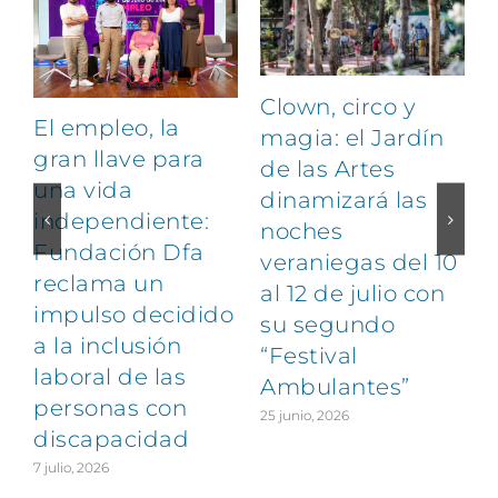
Clown, circo y
El empleo, la
magia: el Jardín
gran llave para
de las Artes
una vida
dinamizará las
independiente:
noches
Fundación Dfa
veraniegas del 10
reclama un
al 12 de julio con
impulso decidido
su segundo
a la inclusión
“Festival
laboral de las
Ambulantes”
personas con
25 junio, 2026
discapacidad
7 julio, 2026