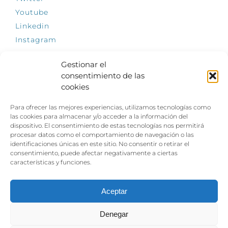
Youtube
Linkedin
Instagram
Gestionar el
consentimiento de las
cookies
INFÓRMATE
Para ofrecer las mejores experiencias, utilizamos tecnologías como
El empleo, la gran llave para una vida
las cookies para almacenar y/o acceder a la información del
independiente: Fundación Dfa reclama un
dispositivo. El consentimiento de estas tecnologías nos permitirá
impulso decidido a la inclusión laboral de las
procesar datos como el comportamiento de navegación o las
personas con discapacidad
identificaciones únicas en este sitio. No consentir o retirar el
consentimiento, puede afectar negativamente a ciertas
Clown, circo y magia: el Jardín de las Artes
características y funciones.
dinamizará las noches veraniegas del 10 al 12
de julio con su segundo “Festival
Ambulantes”
Aceptar
Denegar