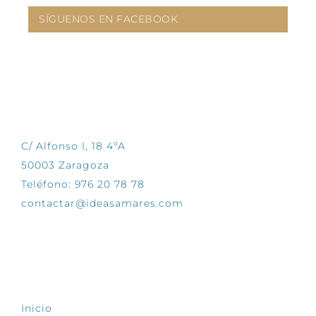
SÍGUENOS EN FACEBOOK
CONTÁCTANOS
C/ Alfonso I, 18 4ºA
50003 Zaragoza
Teléfono: 976 20 78 78
contactar@ideasamares.com
EXPLORA
Inicio