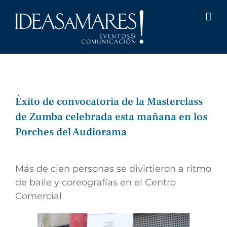
Saltar
al
contenido
Éxito de convocatoria de la Masterclass
de Zumba celebrada esta mañana en los
Porches del Audiorama
Ver
imagen
Más de cien personas se divirtieron a ritmo
más
de baile y coreografías en el Centro
grande
Comercial