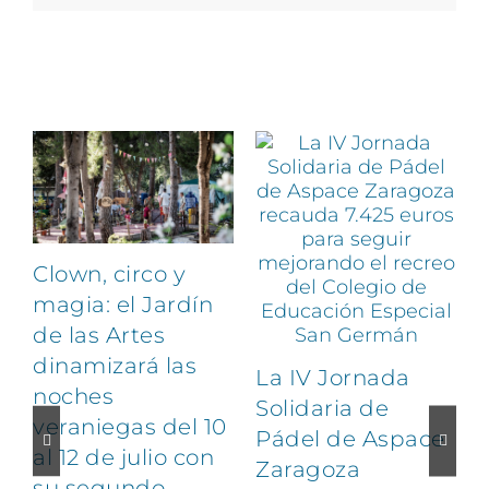
Artículos relacionados
Clown, circo y
magia: el Jardín
de las Artes
dinamizará las
La IV Jornada
noches
Solidaria de
veraniegas del 10
Pádel de Aspace
al 12 de julio con
Zaragoza
su segundo
1