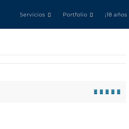
Servicios
Portfolio
¡18 año
Facebook
X
LinkedIn
WhatsAp
Corre
electr