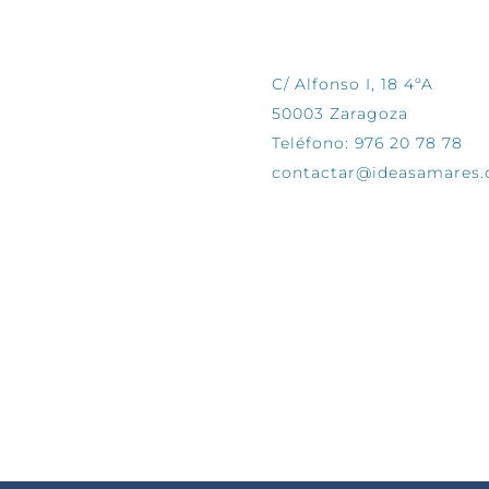
CONTÁCTANOS
C/ Alfonso I, 18 4ºA
50003 Zaragoza
Teléfono: 976 20 78 78
contactar@ideasamares