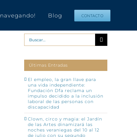
s navegando!
Blog
CONTACTO
Buscar:
Últimas Entradas
El empleo, la gran llave para
una vida independiente:
Fundación Dfa reclama un
impulso decidido a la inclusión
p
o
laboral de las personas con
ónico
discapacidad
Clown, circo y magia: el Jardín
de las Artes dinamizará las
noches veraniegas del 10 al 12
de julio con su segundo