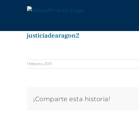
Saltar
al
contenido
justiciadearagon2
1 febrero, 2017
¡Comparte esta historia!