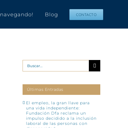
s navegando!
Blog
CONTACTO
Buscar:
Últimas Entradas
El empleo, la gran llave para
una vida independiente:
Fundación Dfa reclama un
impulso decidido a la inclusión
laboral de las personas con