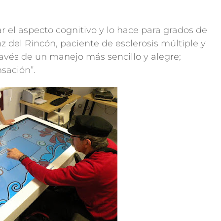
r el aspecto cognitivo y lo hace para grados de
nz del Rincón, paciente de esclerosis múltiple y
avés de un manejo más sencillo y alegre;
sación”.