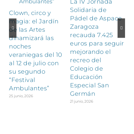
La IV Jornada
Solidaria de
Clown, circo y
Pádel de Aspace
magia: el Jardín
Zaragoza
de las Artes
recauda 7.425
dinamizará las
euros para seguir
noches
1
mejorando el
veraniegas del 10
recreo del
al 12 de julio con
Colegio de
su segundo
Educación
“Festival
Especial San
Ambulantes”
Germán
25 junio, 2026
21 junio, 2026