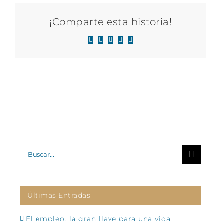
¡Comparte esta historia!
Facebook
X
LinkedIn
WhatsApp
Correo
electrónico
Buscar:
Últimas Entradas
El empleo, la gran llave para una vida